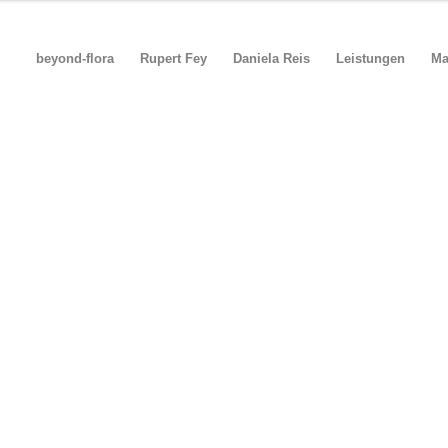
beyond-flora
Rupert Fey
Daniela Reis
Leistungen
Ma