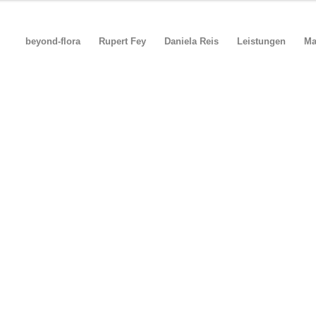
beyond-flora
Rupert Fey
Daniela Reis
Leistungen
Ma